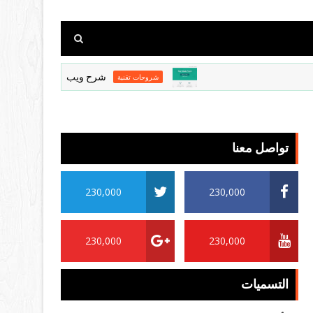
شرح ويب شير بروكسي طريقة الاستخدام وال
شروحات تقنية
تواصل معنا
230,000
230,000
230,000
230,000
التسميات