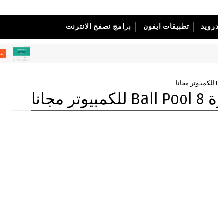
درويد
تطبيقات ايفون
برامج تصفح الانترنت
شروحات تقني
جانا