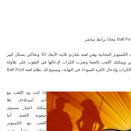
تعد لعبة البلياردو Ball Pool 8 واحدة من أفضل وأجمل ألعاب الكمبيوتر المجانية وهي لعبة بلياردو ثلاثية الأبعاد 3D وتحاكي بشكل كبير
 حيث تحتوي على 8 كرات لكل منافس ويمكنك اللعب بالعصا وضرب الكرات لإدخالها في الثقوب على طاولة
البلياردو، ويمكنك تحقيق الفوز على منافسك عند إدخال جميع الكرات وإدخال الكرة السوداء في النهاية، ويسمح لك نظام لعبة Ball Pool
إذا كنت تود اللعب مع
أحد أصدقاءك فلا
يمكنك اختيار مستوى
صعوبة اللعبة، أما
اللعب مع الكمبيوتر
يختلف تماماً حيث