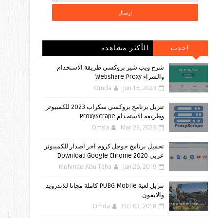
احدث
الأكثر مشاهدة
المشاركات
شرح ويب شير بروكسي طريقة الاستخدام
والشراء Webshare Proxy
Omda
Jun 15, 2023
تنزيل برنامج بروكسي سكراب 2023 للكمبيوتر
وطريقة الاستخدام ProxyScrape
Omda
Mar 23, 2023
تحميل برنامج جوجل كروم اخر اصدار للكمبيوتر
عربي Download Google Chrome 2020
Mohmad Abu Taha
Jan 26, 2019
تنزيل لعبة PUBG Mobile كاملة مجانا للاندرويد
والايفون
Omda
Oct 03, 2018