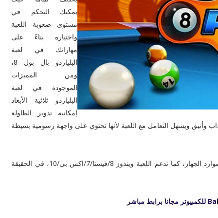
يمكنك التحكم في
مستوى صعوبة اللعبة
واختياره بناءً على
مهاراتك في لعبة
البلياردو بال بول 8،
ومن المميزات
الموجودة في لعبة
البلياردو ثلاثية الأبعاد
إمكانية تدوير الطاولة
جذاب وأنيق ويسهل التعامل مع اللعبة لأنها تحتوي على واجهة رسومية بسيطة
وتتميز لعبة البلياردو أيضاً بحجمها الخفيف وعدم تأثيرها على موارد الجهاز، كما تدعم اللعبة ويندوز 8/فيستا/7/اكس بي/10، في الحقيقة