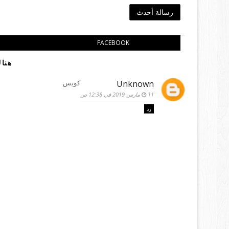
رسالة أحدث
FACEBOOK
هناك
Unknown
كويس
11 مارس 2019 في 12:38 ص
رد