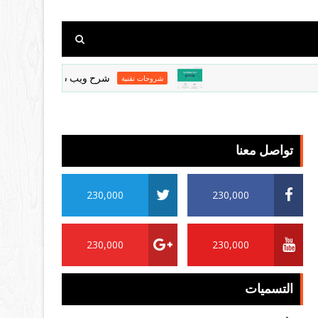
شرح ويب شير بروكسي طريقة الاستخدام والش
شروحات تقنية
تواصل معنا
230,000
230,000
230,000
230,000
التسميات