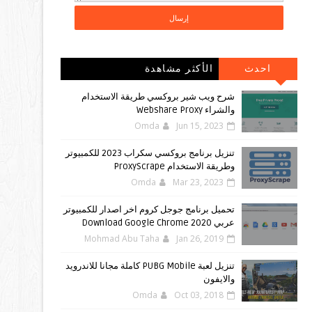
احدث
الأكثر مشاهدة
المشاركات
شرح ويب شير بروكسي طريقة الاستخدام
والشراء Webshare Proxy
Omda
Jun 15, 2023
تنزيل برنامج بروكسي سكراب 2023 للكمبيوتر
وطريقة الاستخدام ProxyScrape
Omda
Mar 23, 2023
تحميل برنامج جوجل كروم اخر اصدار للكمبيوتر
عربي Download Google Chrome 2020
Mohmad Abu Taha
Jan 26, 2019
تنزيل لعبة PUBG Mobile كاملة مجانا للاندرويد
والايفون
Omda
Oct 03, 2018