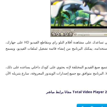
العديد من المزايا الرائعة التي تساعدك على مشاهدة أفلام البلو راي ومقاطع الفيديو HD على جهازك،
 بحجمه الخفيف وسهولة استخدامه، يمكنك البرنامج من إنشاء قائمة تشغيل لملفات الفيديو، ويسمح
ميع صيغ الفيديو المختلفة لإنه يحتوي على كودك داخلي يساعده على ذلك،
كما أن البرنامج يعمل على تشغيل مقاطع الصوت MP3 و WAV، البرنامج متوافق مع جميع إصدارات الويندوز المعروفة، سارع بتنزيله الآن