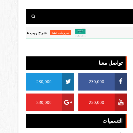
شرح ويب شير بروكسي طريقة الاستخدام والش
شروحات تقنية
تواصل معنا
230,000
230,000
230,000
230,000
التسميات