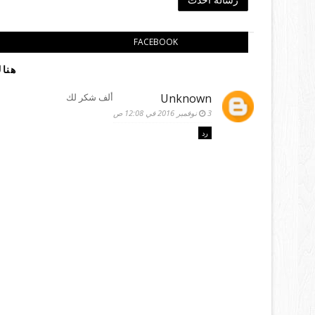
FACEBOOK
هناك
Unknown
ألف شكر لك
3 نوفمبر 2016 في 12:08 ص
رد