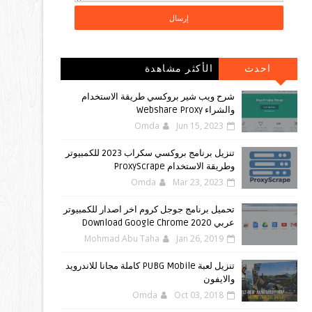
احدث
الأكثر مشاهدة
المشاركات
شرح ويب شير بروكسي طريقة الاستخدام
والشراء Webshare Proxy
Omda
Jun 15, 2023
تنزيل برنامج بروكسي سكراب 2023 للكمبيوتر
وطريقة الاستخدام ProxyScrape
Omda
Mar 23, 2023
تحميل برنامج جوجل كروم اخر اصدار للكمبيوتر
عربي Download Google Chrome 2020
Mohmad Abu Taha
Jan 26, 2019
تنزيل لعبة PUBG Mobile كاملة مجانا للاندرويد
والايفون
Omda
Oct 03, 2018