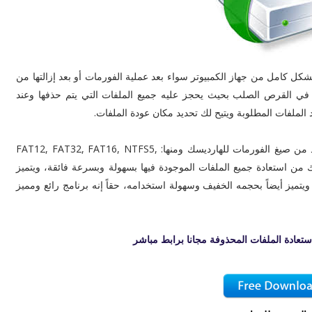
المحذوفة بشكل كامل من جهاز الكمبيوتر سواء بعد عملية الفورمات أو بعد إزالتها من
ي القرص الصلب بحيث يحجز عليه جميع الملفات التي يتم حذفها وعند
الملفات المطلوبة ويتيح لك تحديد مكان عودة الملفات.
يتعامل برنامج آر ستوديو لاستعادة الملفات المحذوفة مع عدد من صيغ الفورمات للهارديسك ومنها: FAT12, FAT32, FAT16, NTFS5,
يمكنك من استعادة جميع الملفات الموجودة فيها بسهولة وبسرعة فائقة، ويتميز
المعروفة ويتميز أيضاً بحجمه الخفيف وسهولة استخدامه، حقاً إنه برنامج رائع ومميز