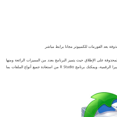
ذوفة بعد الفورمات للكمبيوتر مجانا برابط مباشر
محذوفة على الإطلاق حيث يتميز البرنامج بعدد من المميزات الرائعة ومنها
أنه يدعم التعامل مع الفلاش ميموري والهارديسك وكذلك الكاميرا الرقمية، ويمكنك برنامج R Studio من استعادة جميع أنواع الملفات بما