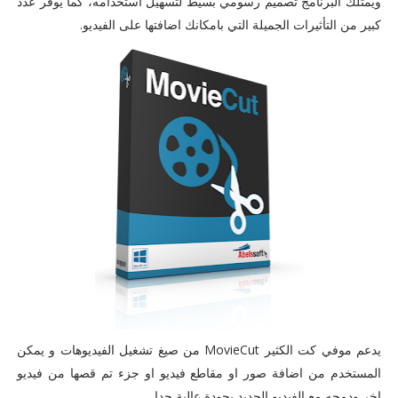
ويمتلك البرنامج تصميم رسومي بسيط لتسهيل استخدامه، كما يوفر عدد
كبير من التأثيرات الجميلة التي بامكانك اضافتها على الفيديو.
يدعم موفي كت الكثير MovieCut من صيغ تشغيل الفيديوهات و يمكن
المستخدم من اضافة صور او مقاطع فيديو او جزء تم قصها من فيديو
اخر ودمجه مع الفيديو الجديد يجودة عالية جدا .