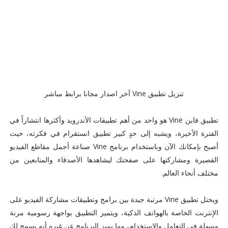
تنزيل تطبيق Vine آخر اصدار مجانا برابط مباشر
تطبيق فاين Vine هو واحد من أهم تطبيقات الأندرويد وأكثرها انتشاراً في
الفترة الأخيرة، ويشبه إلى حدٍ كبير تطبيق انستقرام في فكرته، حيث
أصبح بإمكانك الآن وباستخدام برنامج Vine صناعة أجمل مقاطع الفيديو
القصيرة ومشاركتها على صفحتك ليشاهدها الأصدقاء والمتابعين من
مختلف أنحاء العالم.
ويحتل تطبيق Vine مرتبة جيدة بين برامج وتطبيقات مشاركة الفيديو على
الإنترنت الخاصة بالهواتف الذكية، ويتميز التطبيق بواجهة رسومية مرنة
وسهلة في التعامل والاستخدام، وما يميز البرنامج عن غيره أنه يسمح لك